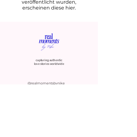
veröffentlicht wurden,
erscheinen diese hier.
capturing authentic
love stories worldwide
@realmomentsbynike
info@rouge-rose.de